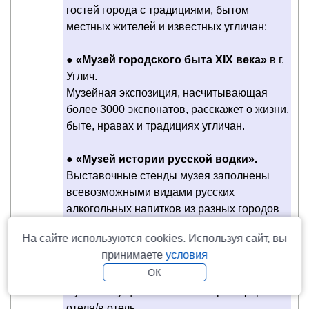
гостей города с традициями, бытом
местных жителей и известных угличан:
●
«Музей городского быта XIX века»
в г.
Углич.
Музейная экспозиция, насчитывающая
более 3000 экспонатов, расскажет о жизни,
быте, нравах и традициях угличан.
●
«Музей истории русской водки».
Выставочные стенды музея заполнены
всевозможными видами русских
алкогольных напитков из разных городов
страны. Углич является родиной водочного
На сайте используются cookies. Используя сайт, вы
короля — Петра Арсеньевича Смирнова.
принимаете
условия
ОК
Обращаем ваше внимание:
посещение
музеев осуществляется без трансфера из
отеля/в отель.