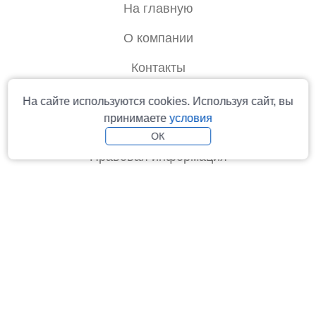
На главную
О компании
Контакты
Отзывы
На сайте используются cookies. Используя сайт, вы
принимаете
условия
Вакансии
ОК
Правовая информация
info@rtoperator.ru
© 2006-2026 Туроператор «Русь» - официальный сайт
Реестровый номер туроператора серия РТО № 024987
Вся информация на сайте не является публичной офертой.