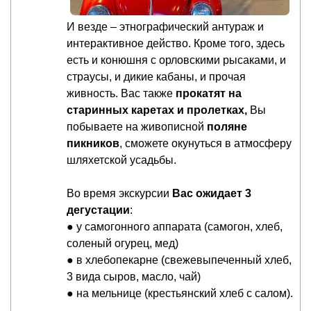
И везде – этнографический антураж и
интерактивное действо. Кроме того, здесь
есть и конюшня с орловскими рысаками, и
страусы, и дикие кабаны, и прочая
живность. Вас также
прокатят на
старинных каретах и пролетках,
Вы
побываете на живописной
поляне
пикников
, сможете окунуться в атмосферу
шляхетской усадьбы.
Во время экскур­сии
Вас ожи­дает 3
дегустации
:
● у самогонного аппарата (самогон, хлеб,
соленый огурец, мед)
● в хлебопекарне (свежевыпеченный хлеб,
3 вида сыров, масло, чай)
● на мельнице (крестьянский хлеб с салом).