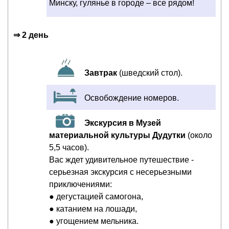
Минску, гулянье в городе – все рядом!
⇒ 2 день
Завтрак
(шведский стол).
Освобождение номеров.
Экскурсия в Музей
материальной культуры Дудутки
(около
5,5 часов).
Вас ждет удивительное путешествие -
серьезная экскурсия с несерьезными
приключениями:
● де­гу­ста­ци­ей са­мо­го­на,
● ка­та­ни­ем на ло­ша­ди,
● уго­ще­ни­ем мель­ни­ка.