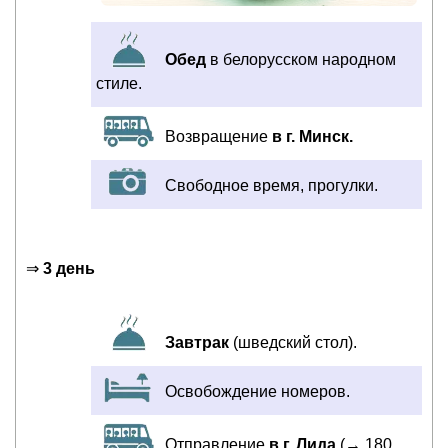
Обед
в белорусском народном
стиле.
Возвращение
в г. Минск.
Cвободное время, прогулки.
⇒
3 день
Завтрак
(шведский стол).
Освобождение номеров.
Отправление
в г. Лида
(→ 180