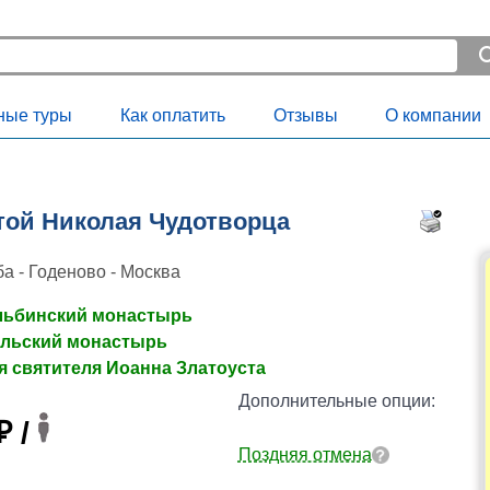
ные туры
Как оплатить
Отзывы
О компании
той Николая Чудотворца
а - Годеново - Москва
льбинский монастырь
ольский монастырь
я святителя Иоанна Златоуста
Дополнительные опции:
₽ /
Поздняя отмена