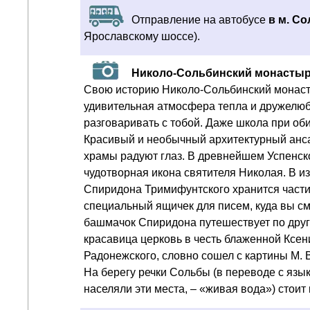
Отправление на автобусе
в м. Со
Ярославскому шоссе).
Николо-Сольбинский монастыр
Свою историю Николо-Сольбинский монасты
удивительная атмосфера тепла и дружелюби
разговаривать с тобой. Даже школа при об
Красивый и необычный архитектурный анс
храмы радуют глаз. В древнейшем Успенск
чудотворная икона святителя Николая. В и
Спиридона Тримифунтского хранится части
специальный ящичек для писем, куда вы смо
башмачок Спиридона путешествует по друг
красавица церковь в честь блаженной Ксен
Радонежского, словно сошел с картины М.
На берегу речки Сольбы (в переводе с язы
населяли эти места, – «живая вода») стоит