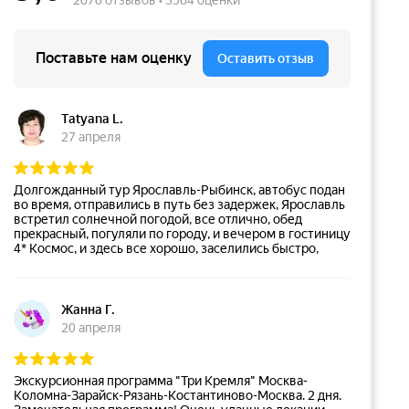
Поставьте нам оценку
Оставить отзыв
Tatyana L.
27 апреля
Долгожданный тур Ярославль-Рыбинск, автобус подан
во время, отправились в путь без задержек, Ярославль
встретил солнечной погодой, все отлично, обед
прекрасный, погуляли по городу, и вечером в гостиницу
4* Космос, и здесь все хорошо, заселились быстро,
ужин и завтрак в отеле на высоте. Отправились по
дождичку в Рыбинск старинный город, радует, что
администрация уделяет вниманию дорогам и
реконструкции, а так порадовало в названиях вывески
Жанна Г.
под старину, несмотря на дождь все прошло на ура,
20 апреля
посетили пивоварню местную. Обратная дорога без
особых приключений практически по плану вернулись
в Москву водитель отличный, поездкой довольны.
Спасибо нашему менеджеру Виктории за подбор тура и
Экскурсионная программа "Три Кремля" Москва-
терпеливость к нашим хотелкам
Коломна-Зарайск-Рязань-Костантиново-Москва. 2 дня.