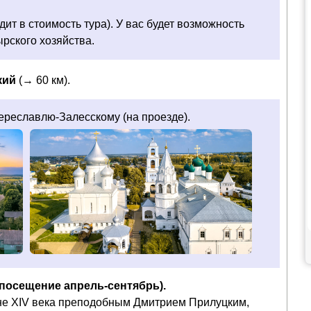
ит в стоимость тура). У вас будет возможность
рского хозяйства.
ский
(→ 60 км).
ереславлю-Залесскому (на проезде).
посещение апрель-сентябрь).
не XIV века преподобным Дмитрием Прилуцким,