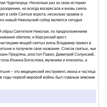
ая Чудотворца. Несколько раз за свою историю
разорению, но всегда воскресала и вновь сияла
ет в себя Святые ворота, несколько храмов и
ого новый Никольский собор является сегодня
й образ Святителя Николая, по предположениям
ования обители, и Корсунский крест.
с частицами мощей святых князь Владимир привез в
святыни и получили свое название. Список святых, чьи
оанн Предтеча, апостол Павел, Димитрий Солунский,
тола Иоанна Богослова, мученики и епископы, а
ятыня – это медицинский инструмент, икона и частица
 в годы первой мировой войны был главным земским