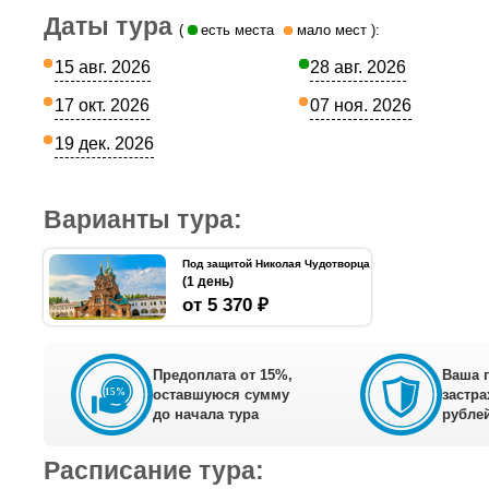
Даты тура
(
есть места
мало мест
):
15 авг. 2026
28 авг. 2026
17 окт. 2026
07 ноя. 2026
19 дек. 2026
Варианты тура:
Под защитой Николая Чудотворца
(1 день)
от 5 370 ₽
Предоплата от 15%,
Ваша 
оставшуюся сумму
застра
до начала тура
рублей
Расписание тура: