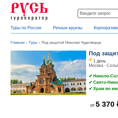
Туры по России
Речные круизы
Корпоратив
Главная
Туры
Под защитой Николая Чудотворца
Под защи
1 день
Москва - Сольб
✔ Николо-Со
✔ Свято-Ник
✔ Храм во им
5 370 
от