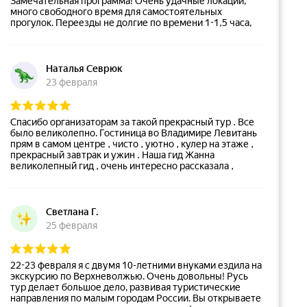
Замечательная программа! Очень удачные локации,
много свободного время для самостоятельных
прогулок. Переезды не долгие по времени 1-1,5 часа,
поэтому нет ощущения усталость. Ночевали в отели
"Форум" .Все соответствовало уровню "4 Звезды" -
номера чистые, персонал вежливый и расторопный, в
номерах полных набор в ванной, халат, тапочки и т.п.
Наталья Севрюк
Завтрак - шведский стол. По дороги обедали в кафе.
23 февраля
Обслуживали быстро, без задержек, еда хорошая.
Спасибо экскурсоводу-координатору группы Сергею.
Ответственный, организованный, все организационные
вопросы заранее продумывает и растолковывает,
Спасибо организаторам за такой прекрасный тур . Все
напоминает. Хороший рассказчик и добродушный
было великолепно. Гостиница во Владимире Левитань
человек. Отдельно очень хочется отметить
прям в самом центре , чисто , уютно , кулер на этаже ,
экскурсовода из Рязани. Очень грамотная речь,
прекрасный завтрак и ужин . Наша гид Жанна
повествование продумано, без неуместных шуток-
великолепный гид , очень интересно рассказала ,
прибауточек, 3 часа прошли как один миг, никто не
некоторые вещи были открытием . Водитель Олег
устал слушать. Повествовал об истории города,
профессионал своего дела . Так же другие
древних традициях, современных буднях и событиях.
экскурсоводы которые были во время путешествия
Огромное спасибо за профессиональный подход и
профессионалы своего дела . Было весело, интересно ,
Светлана Г.
душевное повествование. Поездка прошла по
познавательно. Всем большое спасибо .
25 февраля
расписанию, спокойно и комфортно. Рекомендую!
Очень красивые природные места.
22-23 февраля я с двумя 10-летними внуками ездила на
экскурсию по Верхневолжью. Очень довольны! Русь
тур делает большое дело, развивая туристические
направления по малым городам России. Вы открываете