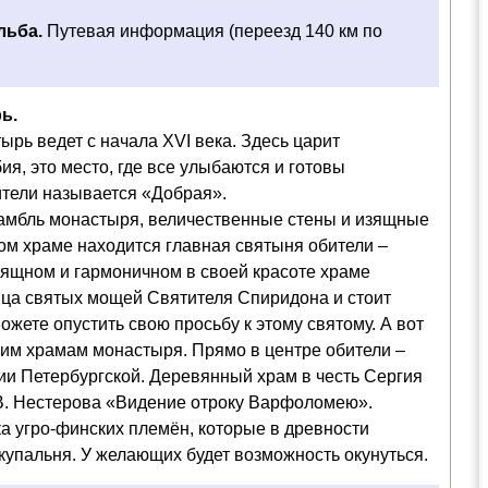
льба.
Путевая информация (переезд 140 км по
ь.
рь ведет с начала XVI века. Здесь царит
я, это место, где все улыбаются и готовы
ители называется «Добрая».
амбль монастыря, величественные стены и изящные
ом храме находится главная святыня обители –
зящном и гармоничном в своей красоте храме
ца святых мощей Святителя Спиридона и стоит
жете опустить свою просьбу к этому святому. А вот
им храмам монастыря. Прямо в центре обители –
ии Петербургской. Деревянный храм в честь Сергия
 В. Нестерова «Видение отроку Варфоломею».
ка угро-финских племён, которые в древности
 купальня. У желающих будет возможность окунуться.