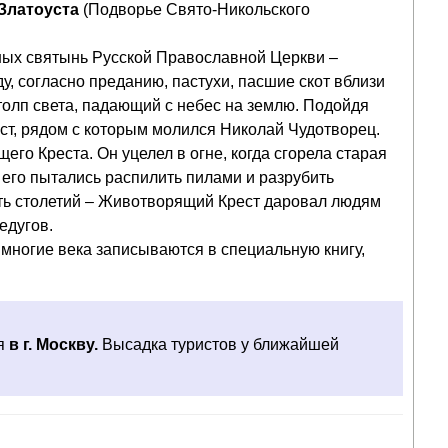
 Златоуста
(Подворье Свято-Никольского
ных святынь Русской Православной Церкви –
у, согласно преданию, пастухи, пасшие скот вблизи
толп света, падающий с небес на землю. Подойдя
ест, рядом с которым молился Николай Чудотворец.
го Креста. Он уцелел в огне, когда сгорела старая
а его пытались распилить пилами и разрубить
сть столетий – Животворящий Крест даровал людям
едугов.
 многие века записываются в специальную книгу,
я
в г. Москву.
Высадка туристов у ближайшей