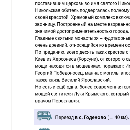
поставившим церковь во имя святого Никол
Никольская обитель подвергалась полному 
своей красотой. Храмовый комплекс включа
звонницу. Построенный на месте взорванн
значимой достопримечательностью города.
Главные святыни монастыря – чудотворны
очень древний, относящийся ко времени осн
По преданию, всего десять таких крестов 
Киев из Херсонеса (Корсуни), от которого 
мощи находятся в мощевиках, поражает: И
Георгий Победоносец, манна с могилы апос
также князь Василий Ярославский.
Но есть и ещё одна, более современная св
мощей святителя Луки Крымского, который
врачом Переславля.
Переезд
в с. Годеново
(→ 40 км).