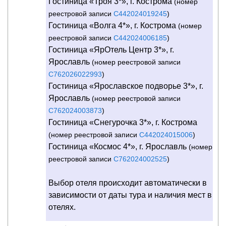
Гостиница «Троя 3*», г. Кострома
(номер
реестровой записи
С442024019245
)
Гостиница «Волга 4*», г. Кострома
(номер
реестровой записи
С442024006185
)
Гостиница «ЯрОтель Центр 3*», г.
Ярославль
(номер реестровой записи
С762026022993
)
Гостиница «Ярославское подворье 3*», г.
Ярославль
(номер реестровой записи
С762024003873
)
Гостиница «Снегурочка 3*», г. Кострома
(номер реестровой записи
С442024015006
)
Гостиница «Космос 4*», г. Ярославль
(номер
реестровой записи
С762024002525
)
Выбор отеля происходит автоматически в
зависимости от даты тура и наличия мест в
отелях.