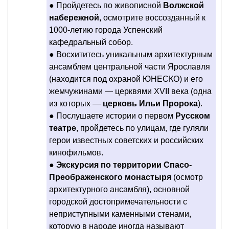
● Пройдетесь по живописной
Волжской
набережной,
осмотрите воссозданный к
1000-летию города Успенский
кафедральный собор.
● Восхититесь уникальным архитектурным
ансамблем центральной части Ярославля
(находится под охраной ЮНЕСКО) и его
жемчужинами — церквями XVII века (одна
из которых —
церковь Ильи Пророка
).
● Послушаете истории о первом
Русском
театре
, пройдетесь по улицам, где гуляли
герои известных советских и российских
кинофильмов.
●
Экскурсия по территории Спасо-
Преображенского монастыря
(осмотр
архитектурного ансамбля), основной
городской достопримечательности с
неприступными каменными стенами,
которую в народе иногда называют