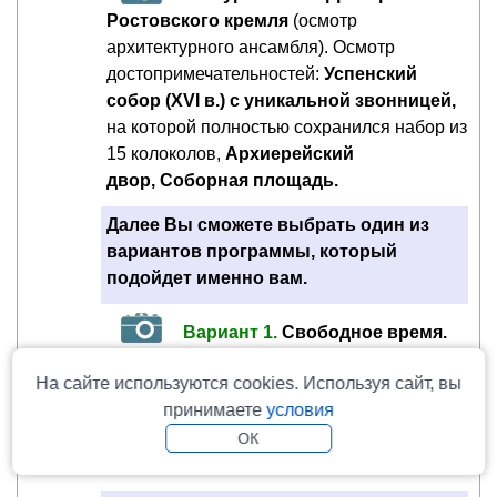
Ростовского кремля
(осмотр
архитектурного ансамбля). Осмотр
достопримечательностей:
Успенский
собор (XVI в.) с уникальной звонницей,
на которой полностью сохранился набор из
15 колоколов,
Архиерейский
двор, Соборная площадь.
Далее Вы сможете выбрать один из
вариантов программы, который
подойдет именно вам.
Вариант 1.
Свободное время.
Отличная возможность ознакомиться с
На сайте используются cookies. Используя сайт, вы
богатейшей и разнообразнейшей
принимаете
условия
коллекцией музеев «Ростовского кремля»
в свободном режиме (за дополнительную
ОК
плату).