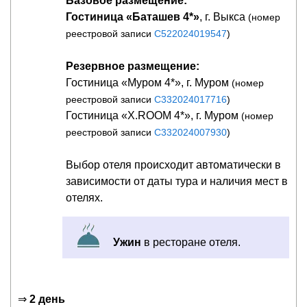
Базовое размещение:
Гостиница «Баташев 4*»
, г. Выкса
(номер
реестровой записи
С522024019547
)
Резервное размещение:
Гостиница «Муром 4*», г. Муром
(номер
реестровой записи
С332024017716
)
Гостиница «X.ROOM 4*», г. Муром
(номер
реестровой записи
С332024007930
)
Выбор отеля происходит автоматически в
зависимости от даты тура и наличия мест в
отелях.
Ужин
в ресторане отеля.
⇒
2 день