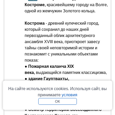
Костроме,
красивейшему городу на Волге,
одной из жемчужин Золотого кольца.
Кострома
- древний купеческий город,
который сохранил до наших дней
первозданный облик архитектурного
ансамбля XVIII века, приоткроет завесу
тайны своей неповторимой истории и
познакомит с уникальными объектами
показа:
●
Пожарная каланча XIX
века,
выдающийся памятник классицизма,
●
здание Гауптвахты,
● великолепно сохранившийся
ансамбль
На сайте используются cookies. Используя сайт, вы
Торговых рядов
, которые исправно несут
принимаете
условия
свою службу до сих пор.
ОК
● Широкая
набережная реки Волги.
●
Осмотр территории воссозданного