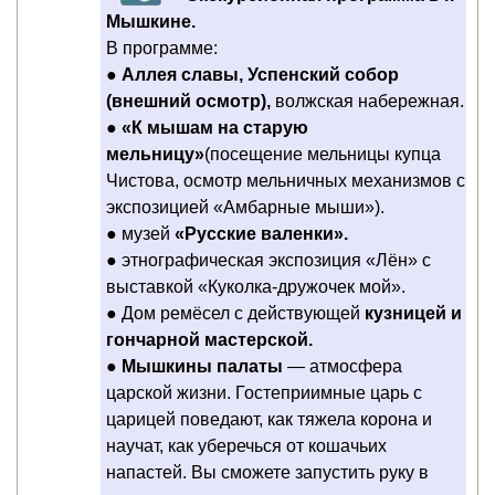
Мышкине.
В программе:
●
Аллея славы, Успенский собор
(внешний осмотр),
волжская набережная.
●
«К мышам на старую
мельницу»
(посещение мельницы купца
Чистова, осмотр мельничных механизмов с
экспозицией «Амбарные мыши»).
● музей
«Русские валенки».
● этнографическая экспозиция «Лён» с
выставкой «Куколка-дружочек мой».
● Дом ремёсел с действующей
кузницей и
гончарной мастерской.
●
Мышкины палаты
— атмосфера
царской жизни. Гостеприимные царь с
царицей поведают, как тяжела корона и
научат, как уберечься от кошачьих
напастей. Вы сможете запустить руку в