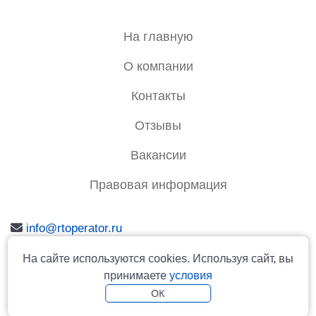
На главную
О компании
Контакты
Отзывы
Вакансии
Правовая информация
info@rtoperator.ru
На сайте используются cookies. Используя сайт, вы
принимаете
условия
© 2006-2026 Туроператор «Русь» - официальный сайт
ОК
Реестровый номер туроператора серия РТО № 024987
Вся информация на сайте не является публичной офертой.