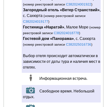
(номер реестровой записи
С382024001922
)
Загородный отель «Ветер Странствий»
,
с. Сахюрта
(номер реестровой записи
С382024019177
)
Гостиница «Наратэй»
, Малое Море
(номер
реестровой записи
С382024018778
)
Гостевой дом «Панорама»
, с. Сахюрта
(номер реестровой записи
С382025016736
)
Выбор отеля происходит автоматически в
зависимости от даты тура и наличия мест в
отелях.
Информационная встреча.
Свободное время. Небольшой
отдых.