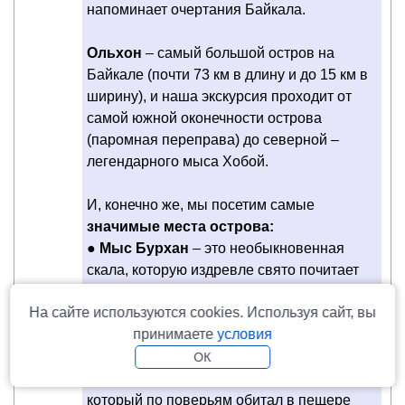
напоминает очертания Байкала.
Ольхон
– самый большой остров на
Байкале (почти 73 км в длину и до 15 км в
ширину), и наша экскурсия проходит от
самой южной оконечности острова
(паромная переправа) до северной –
легендарного мыса Хобой.
И, конечно же, мы посетим самые
значимые места острова:
●
Мыс Бурхан
– это необыкновенная
скала, которую издревле свято почитает
коренное население острова. В настоящее
На сайте используются cookies. Используя сайт, вы
время он считается государственным
принимаете
условия
природно-историческим памятником, а в
древности здесь совершались культовые
ОК
жертвоприношения хозяину острова,
который по поверьям обитал в пещере