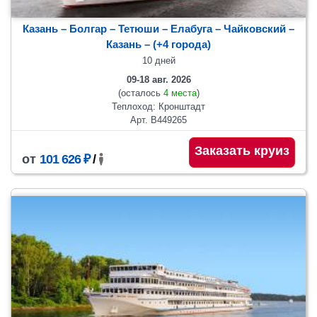
Казань – Болгар – Тетюши – Елабуга – Чайковский –
Казань
– (+4 города)
10 дней
09-18 авг. 2026
(осталось
4 места
)
Теплоход: Кронштадт
Арт. В449265
Заказать круиз
от
101 626 ₽
/