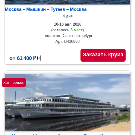
Москва – Мышкин – Тутаев – Москва
4 дня
10-13 авг. 2026
(осталось
6 мест
)
Теплоход: Санкт-петербург
Арт. В438968
Заказать круиз
от
61 400 ₽
/
Хит продаж!