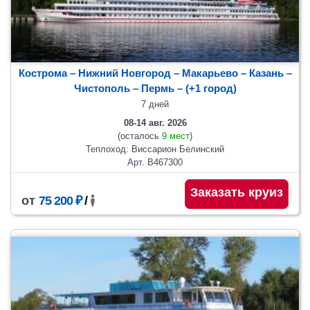
Кострома – Нижний Новгород – Макарьево – Казань –
Чистополь
– Пермь
– (+1 город)
7 дней
08-14 авг. 2026
(осталось
9 мест
)
Теплоход: Виссарион Белинский
Арт. В467300
Заказать круиз
от
75 200 ₽
/