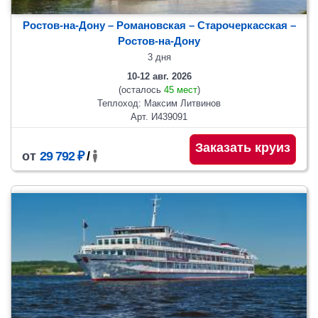
Ростов-на-Дону – Романовская – Старочеркасская –
Ростов-на-Дону
3 дня
10-12 авг. 2026
(осталось
45 мест
)
Теплоход: Максим Литвинов
Арт. И439091
Заказать круиз
от
29 792 ₽
/