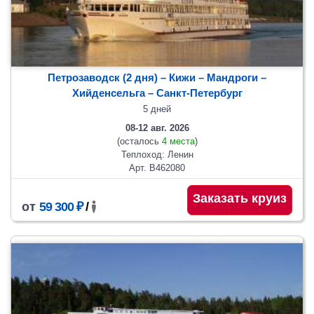
Петрозаводск (2 дня) – Кижи – Мандроги –
Хийденсельга – Санкт-Петербург
5 дней
08-12 авг. 2026
(осталось
4 места
)
Теплоход: Ленин
Арт. В462080
Заказать круиз
от
59 300 ₽
/