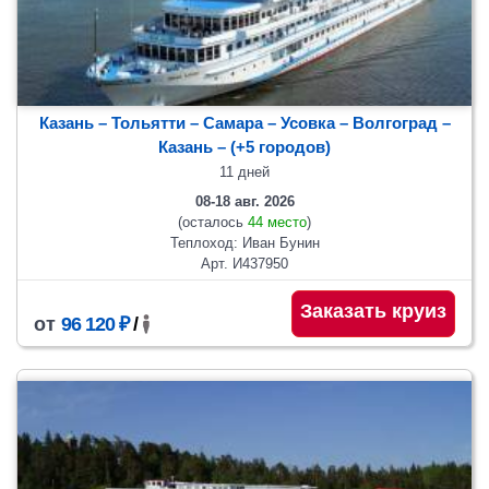
Казань – Тольятти – Самара – Усовка – Волгоград –
Казань
– (+5 городов)
11 дней
08-18 авг. 2026
(осталось
44 место
)
Теплоход: Иван Бунин
Арт. И437950
Заказать круиз
от
96 120 ₽
/