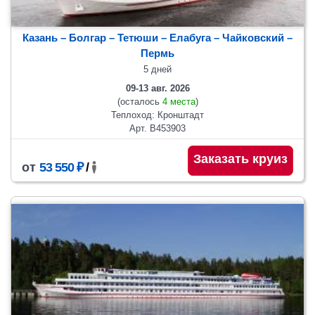
Казань – Болгар – Тетюши – Елабуга – Чайковский –
Пермь
5 дней
09-13 авг. 2026
(осталось
4 места
)
Теплоход: Кронштадт
Арт. В453903
Заказать круиз
от
53 550 ₽
/