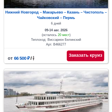
Нижний Новгород – Макарьево – Казань – Чистополь –
Чайковский
– Пермь
6 дней
09-14 авг. 2026
(осталось
20 мест
)
Теплоход: Виссарион Белинский
Арт. В466277
Заказать круиз
от
66 500 ₽
/