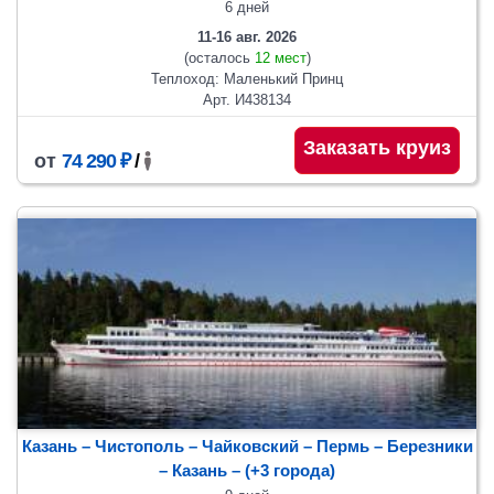
6 дней
11-16 авг. 2026
(осталось
12 мест
)
Теплоход: Маленький Принц
Арт. И438134
Заказать круиз
от
74 290 ₽
/
Казань – Чистополь – Чайковский – Пермь – Березники
– Казань
– (+3 города)