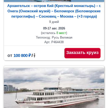
Архангельск – остров Кий (Крестный монастырь) – г.
Онега (Онежский музей) – Беломорск (Беломорские
петроглифы) – Сосновец
– Москва
– (+3 города)
9 дней
09-17 авг. 2026
(осталось
8 мест
)
Теплоход: Русь Великая
Арт. Р464438
Заказать круиз
от
100 800 ₽
/