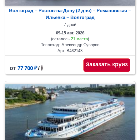
Волгоград – Ростов-на-Дону (2 дня) – Романовская –
Ильевка – Волгоград
7 дней
09-15 авг. 2026
(осталось
21 места
)
Теплоход: Александр Суворов
Арт. В462143
Заказать круиз
от
77 700 ₽
/