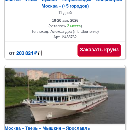
Москва
– (+5 городов)
11 дней
10-20 авг. 2026
(осталось
2 места
)
Теплоход: Александра (т.Г. Шевченко)
Арт. И438762
Заказать круиз
от
203 824 ₽
/
Москва – Тверь – Мышкин – Ярославль