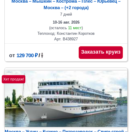
Москва – Мышкин – Кострома – Плес – Юрьевец –
Москва
– (+2 города)
7 дней
10-16 авг. 2026
(осталось
11 мест
)
Теплоход: Константин Коротков
Арт. В438927
Заказать круиз
от
129 700 ₽
/
Хит продаж!
Москва – Углич – Кузино – Петрозаводск – Свирьстрой –