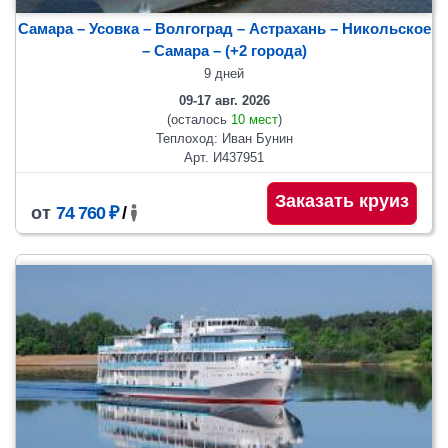
Самара – Усовка – Волгоград – Астрахань – Никольское
– Самара
– (+2 города)
9 дней
09-17 авг. 2026
(осталось
10 мест
)
Теплоход: Иван Бунин
Арт. И437951
Заказать круиз
от
74 760 ₽
/