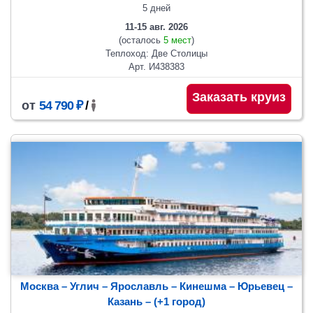
5 дней
11-15 авг. 2026
(осталось
5 мест
)
Теплоход: Две Столицы
Арт. И438383
Заказать круиз
от
54 790 ₽
/
Москва – Углич – Ярославль – Кинешма – Юрьевец –
Казань
– (+1 город)