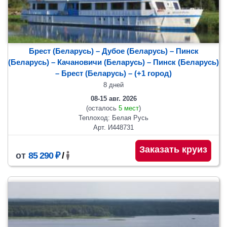
Брест (Беларусь) – Дубое (Беларусь) – Пинск
(Беларусь) – Качановичи (Беларусь) – Пинск (Беларусь)
– Брест (Беларусь)
– (+1 город)
8 дней
08-15 авг. 2026
(осталось
5 мест
)
Теплоход: Белая Русь
Арт. И448731
Заказать круиз
от
85 290 ₽
/