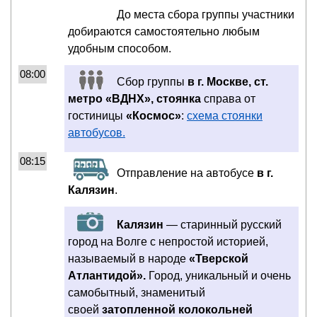
До места сбора группы участники
добираются самостоятельно любым
удобным способом.
08:00
Сбор группы
в г. Москве, ст.
метро «ВДНХ», стоянка
справа от
гостиницы
«Космос»
:
схема стоянки
автобусов.
08:15
Отправление на автобусе
в г.
Калязин
.
Калязин
— старинный русский
город на Волге с непростой историей,
называемый в народе
«Тверской
Атлантидой».
Город, уникальный и очень
самобытный, знаменитый
своей
затопленной колокольней