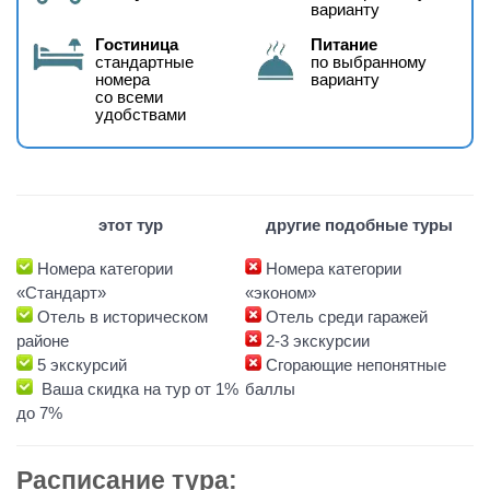
варианту
Гостиница
Питание
стандартные
по выбранному
номера
варианту
со всеми
удобствами
этот тур
другие подобные туры
Номера категории
Номера категории
«Стандарт»
«эконом»
Отель в историческом
Отель среди гаражей
районе
2-3 экскурсии
5 экскурсий
Сгорающие непонятные
Ваша скидка на тур от 1%
баллы
до 7%
Расписание тура: