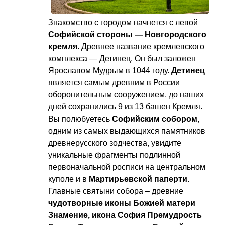
Знакомство с городом начнется с левой
Софийской стороны — Новгородского
кремля
. Древнее название кремлевского
комплекса — Детинец. Он был заложен
Ярославом Мудрым в 1044 году.
Детинец
является самым древним в России
оборонительным сооружением, до наших
дней сохранились 9 из 13 башен Кремля.
Вы полюбуетесь
Софийским собором
,
одним из самых выдающихся памятников
древнерусского зодчества, увидите
уникальные фрагменты подлинной
первоначальной росписи на центральном
куполе и в
Мартирьевской паперти
.
Главные святыни собора – древние
чудотворные иконы Божией матери
Знамение, икона София Премудрость