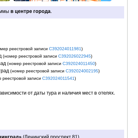
аммы
в центре города
.
омер реестровой записи
С392024011981
)
ад
(номер реестровой записи
С392026022945
)
град
(номер реестровой записи
С392024011450
)
нград
(номер реестровой записи
С392024002195
)
р реестровой записи
С392024011541
)
висимости от даты тура и наличия мест в отелях.
нинград»
(Ленинский проспект 81).