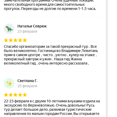
Замечательная программа! Очень удачные локации,
много свободного время для самостоятельных
прогулок. Переезды не долгие по времени 1-1,5 часа,
поэтому нет ощущения усталость. Ночевали в отели
"Форум" .Все соответствовало уровню "4 Звезды" -
номера чистые, персонал вежливый и расторопный, в
номерах полных набор в ванной, халат, тапочки и т.п.
Наталья Севрюк
Завтрак - шведский стол. По дороги обедали в кафе.
23 февраля
Обслуживали быстро, без задержек, еда хорошая.
Спасибо экскурсоводу-координатору группы Сергею.
Ответственный, организованный, все организационные
вопросы заранее продумывает и растолковывает,
Спасибо организаторам за такой прекрасный тур . Все
напоминает. Хороший рассказчик и добродушный
было великолепно. Гостиница во Владимире Левитань
человек. Отдельно очень хочется отметить
прям в самом центре , чисто , уютно , кулер на этаже ,
экскурсовода из Рязани. Очень грамотная речь,
прекрасный завтрак и ужин . Наша гид Жанна
повествование продумано, без неуместных шуток-
великолепный гид , очень интересно рассказала ,
прибауточек, 3 часа прошли как один миг, никто не
некоторые вещи были открытием . Водитель Олег
устал слушать. Повествовал об истории города,
профессионал своего дела . Так же другие
древних традициях, современных буднях и событиях.
экскурсоводы которые были во время путешествия
Огромное спасибо за профессиональный подход и
профессионалы своего дела . Было весело, интересно ,
Светлана Г.
душевное повествование. Поездка прошла по
познавательно. Всем большое спасибо .
25 февраля
расписанию, спокойно и комфортно. Рекомендую!
Очень красивые природные места.
22-23 февраля я с двумя 10-летними внуками ездила на
экскурсию по Верхневолжью. Очень довольны! Русь
тур делает большое дело, развивая туристические
направления по малым городам России. Вы открываете