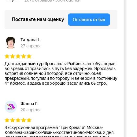
Поставьте нам оценку
Оставить отзыв
Tatyana L.
27 апреля
Долгожданный тур Ярославль-Рыбинск, автобус подан
во время, отправились в путь без задержек, Ярославль
встретил солнечной погодой, все отлично, обед
прекрасный, погуляли по городу, и вечером в гостиницу
4* Космос, и здесь все хорошо, заселились быстро,
ужин и завтрак в отеле на высоте. Отправились по
дождичку в Рыбинск старинный город, радует, что
администрация уделяет вниманию дорогам и
реконструкции, а так порадовало в названиях вывески
Жанна Г.
под старину, несмотря на дождь все прошло на ура,
20 апреля
посетили пивоварню местную. Обратная дорога без
особых приключений практически по плану вернулись
в Москву водитель отличный, поездкой довольны.
Спасибо нашему менеджеру Виктории за подбор тура и
Экскурсионная программа "Три Кремля" Москва-
терпеливость к нашим хотелкам
Коломна-Зарайск-Рязань-Костантиново-Москва. 2 дня.