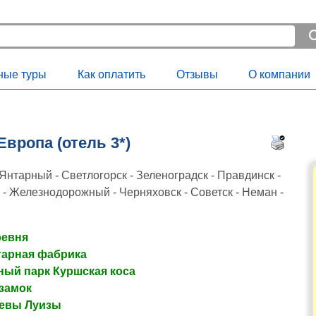
ные туры
Как оплатить
Отзывы
О компании
Европа (отель 3*)
Янтарный - Светлогорск - Зеленоградск - Правдинск -
 - Железнодорожный - Черняховск - Советск - Неман -
ревня
тарная фабрика
ый парк Куршская коса
замок
левы Луизы