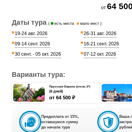
64 500
от
Даты тура
(
есть места
мало мест
):
19-24 авг. 2026
26-31 авг. 2026
09-14 сент. 2026
16-21 сент. 2026
30 сент. - 05 окт. 2026
07-12 окт. 2026
Варианты тура:
Прусская Европа (отель 3*)
(6 дней)
от 64 500 ₽
Предоплата от 15%,
Ваша 
оставшуюся сумму
застра
до начала тура
рублей