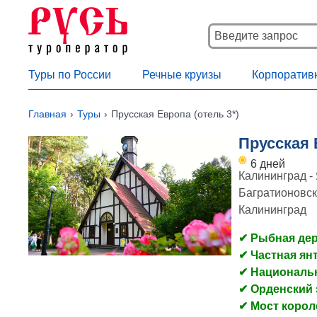
Туры по России
Речные круизы
Корпоратив
Главная
Туры
Прусская Европа (отель 3*)
Прусская 
6 дней
Калининград - 
Багратионовск
Калининград
✔ Рыбная де
✔ Частная ян
✔ Национальн
✔ Орденский 
✔ Мост коро