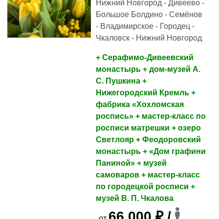
Нижний Новгород - Дивеево -
Большое Болдино - Семёнов
- Владимирское - Городец -
Чкаловск - Нижний Новгород
+ Серафимо-Дивеевский
монастырь + дом-музей А.
С. Пушкина +
Нижегородский Кремль +
фабрика «Хохломская
роспись» + мастер-класс по
росписи матрешки + озеро
Светлояр + Феодоровский
монастырь + «Дом графини
Паниной» + музей
самоваров + мастер-класс
по городецкой росписи +
музей В. П. Чкалова
66 000 ₽ /
от