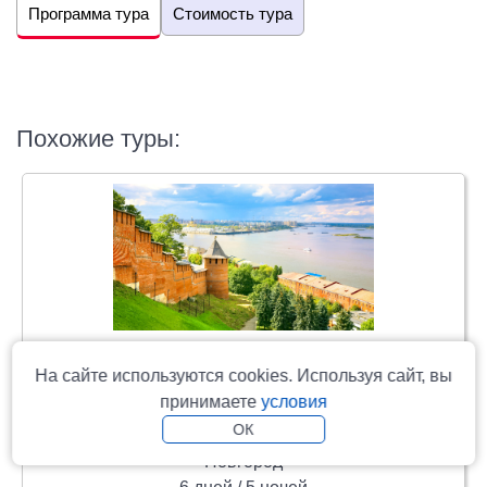
Программа тура
Стоимость тура
Похожие туры:
Большое путешествие по Земле
На сайте используются cookies. Используя сайт, вы
Нижегородской (отель 3*)
принимаете
условия
Нижний Новгород - Городец - Арзамас - Дивеево -
ОК
Нижний Новгород - Гороховец - Семенов - Нижний
Новгород