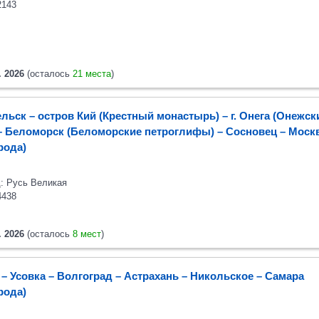
2143
. 2026
(осталось
21 места
)
льск – остров Кий (Крестный монастырь) – г. Онега (Онежск
 – Беломорск (Беломорские петроглифы) – Сосновец
– Моск
орода)
: Русь Великая
4438
. 2026
(осталось
8 мест
)
– Усовка – Волгоград – Астрахань – Никольское – Самара
орода)