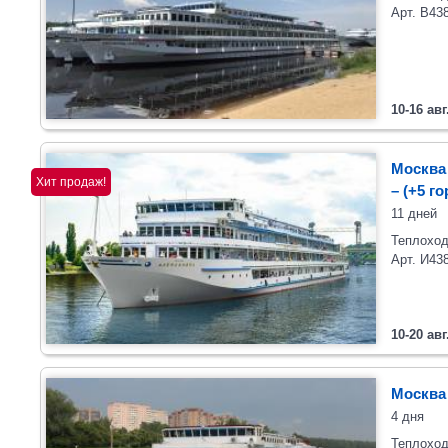
Арт. В43
10-16 авг
Москва 
Хит продаж!
– (+5 г
11 дней
Теплоход
Арт. И43
10-20 авг
Москва
4 дня
Теплоход