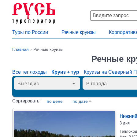
Туры по России
Речные круизы
Корпоратив
Главная
Речные круизы
Речные кр
Все теплоходы
Круиз + тур
Круизы на Северный 
Сортировать:
по цене
по дате
Нижний
3 дня
Теплоход