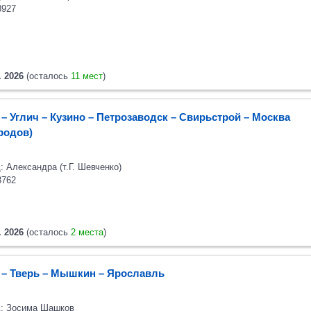
8927
. 2026
(осталось
11 мест
)
– Углич – Кузино – Петрозаводск – Свирьстрой – Москва
ородов)
: Александра (т.Г. Шевченко)
8762
. 2026
(осталось
2 места
)
 – Тверь – Мышкин – Ярославль
: Зосима Шашков