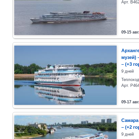
Арт. В46
09-15 авг
Арханге
музей)
– (+3 г
9 дней
Теплоход
Арт. Р46
09-17 авг
Самара 
– (+2 г
9 дней