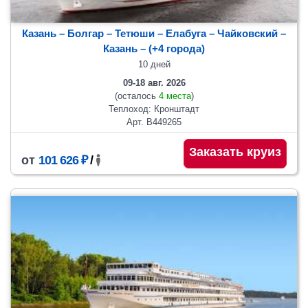
Казань – Болгар – Тетюши – Елабуга – Чайковский –
Казань
– (+4 города)
10 дней
09-18 авг. 2026
(осталось
4 места
)
Теплоход: Кронштадт
Арт. В449265
Заказать круиз
от
101 626 ₽
/