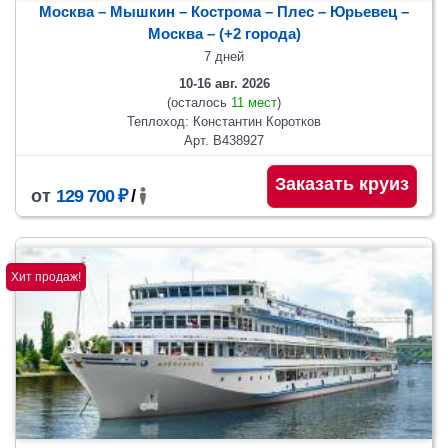
Москва – Мышкин – Кострома – Плес – Юрьевец –
Москва
– (+2 города)
7 дней
10-16 авг. 2026
(осталось
11 мест
)
Теплоход: Константин Коротков
Арт. В438927
Заказать круиз
от
129 700 ₽
/
Хит продаж!