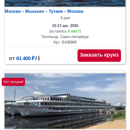
Москва – Мышкин – Тутаев – Москва
4 дня
10-13 авг. 2026
(осталось
6 мест
)
Теплоход: Санкт-петербург
Арт. В438968
Заказать круиз
от
61 400 ₽
/
Хит продаж!