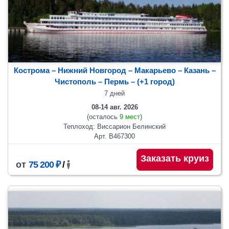
Кострома – Нижний Новгород – Макарьево – Казань –
Чистополь
– Пермь
– (+1 город)
7 дней
08-14 авг. 2026
(осталось
9 мест
)
Теплоход: Виссарион Белинский
Арт. В467300
Заказать круиз
от
75 200 ₽
/