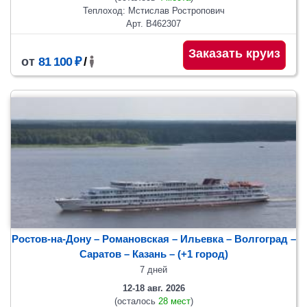
Теплоход: Мстислав Ростропович
Арт. В462307
Заказать круиз
от
81 100 ₽
/
Ростов-на-Дону – Романовская – Ильевка – Волгоград –
Саратов
– Казань
– (+1 город)
7 дней
12-18 авг. 2026
(осталось
28 мест
)