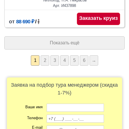
Теплоход: Н.А. Некрасов
Арт. И437898
Заказать круиз
от
88 690 ₽
/
Показать ещё
1
2
3
4
5
6
→
Заявка на подбор тура менеджером (скидка
1-7%)
Ваше имя
Телефон
E-mail