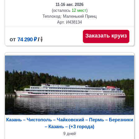
11-16 авг. 2026
(осталось
12 мест
)
Теплоход: Маленький Принц
Арт. И438134
Заказать круиз
от
74 290 ₽
/
Казань – Чистополь – Чайковский – Пермь – Березники
– Казань
– (+3 города)
9 дней