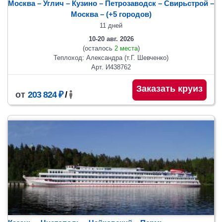
Москва – Углич – Кузино – Петрозаводск – Свирьстрой –
Москва
– (+5 городов)
11 дней
10-20 авг. 2026
(осталось
2 места
)
Теплоход: Александра (т.Г. Шевченко)
Арт. И438762
Заказать круиз
от
203 824 ₽
/