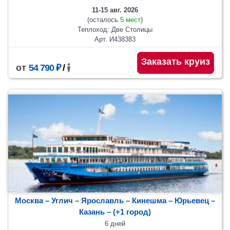
11-15 авг. 2026
(осталось
5 мест
)
Теплоход: Две Столицы
Арт. И438383
Заказать круиз
от
54 790 ₽
/
Москва – Углич – Ярославль – Кинешма – Юрьевец –
Казань
– (+1 город)
6 дней