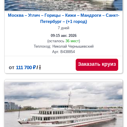
Москва – Углич – Горицы – Кижи – Мандроги – Санкт-
Петербург
– (+1 город)
7 дней
09-15 авг. 2026
(осталось
36 мест
)
Теплоход: Николай Чернышевский
Арт. В438854
Заказать круиз
от
111 700 ₽
/