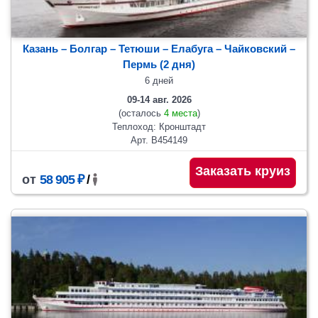
Казань – Болгар – Тетюши – Елабуга – Чайковский –
Пермь (2 дня)
6 дней
09-14 авг. 2026
(осталось
4 места
)
Теплоход: Кронштадт
Арт. В454149
Заказать круиз
от
58 905 ₽
/