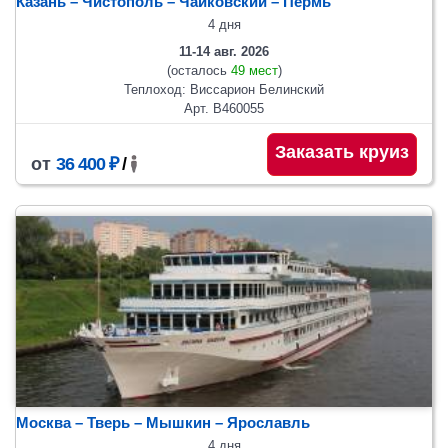
Казань – Чистополь – Чайковский – Пермь
4 дня
11-14 авг. 2026
(осталось
49 мест
)
Теплоход: Виссарион Белинский
Арт. В460055
Заказать круиз
от
36 400 ₽
/
Москва – Тверь – Мышкин – Ярославль
4 дня