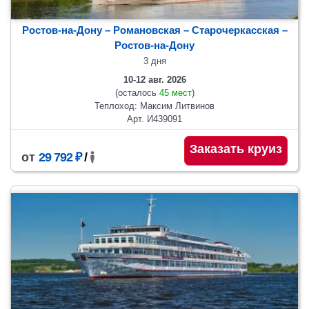
Ростов-на-Дону – Романовская – Старочеркасская –
Ростов-на-Дону
3 дня
10-12 авг. 2026
(осталось
45 мест
)
Теплоход: Максим Литвинов
Арт. И439091
Заказать круиз
от
29 792 ₽
/