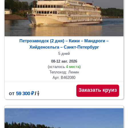
Петрозаводск (2 дня) – Кижи – Мандроги –
Хийденсельга – Санкт-Петербург
5 дней
08-12 авг. 2026
(осталось
4 места
)
Теплоход: Ленин
Арт. В462080
Заказать круиз
от
59 300 ₽
/