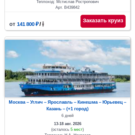
Теплоход: Мстислав Ростропович
Арт. В439842
Заказать круиз
от
141 800 ₽
/
Москва – Углич – Ярославль – Кинешма – Юрьевец –
Казань
– (+1 город)
6 дней
13-18 авг. 2026
(осталось
5 мест
)