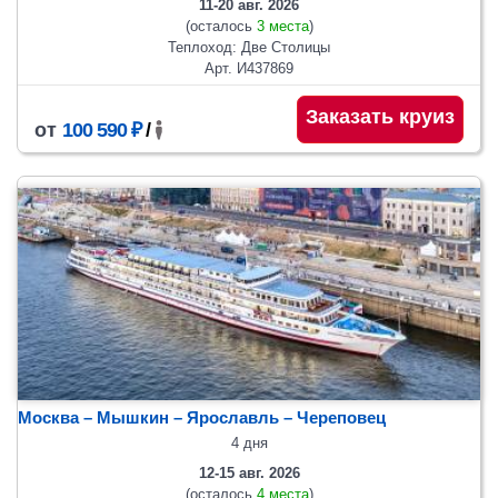
11-20 авг. 2026
(осталось
3 места
)
Теплоход: Две Столицы
Арт. И437869
Заказать круиз
от
100 590 ₽
/
Москва – Мышкин – Ярославль – Череповец
4 дня
12-15 авг. 2026
(осталось
4 места
)