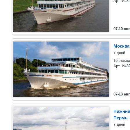
Арт. И45
07-10 авг
Москва 
7 дней
Теплоход
Арт. И43
07-13 авг
Нижний
Пермь
7 дней