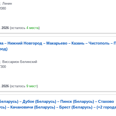
: Ленин
2080
. 2026
(осталось
4 места
)
а – Нижний Новгород – Макарьево – Казань – Чистополь
– 
ород)
: Виссарион Белинский
7300
. 2026
(осталось
9 мест
)
Беларусь) – Дубое (Беларусь) – Пинск (Беларусь) – Стахово
сь) – Качановичи (Беларусь)
– Брест (Беларусь)
– (+2 города