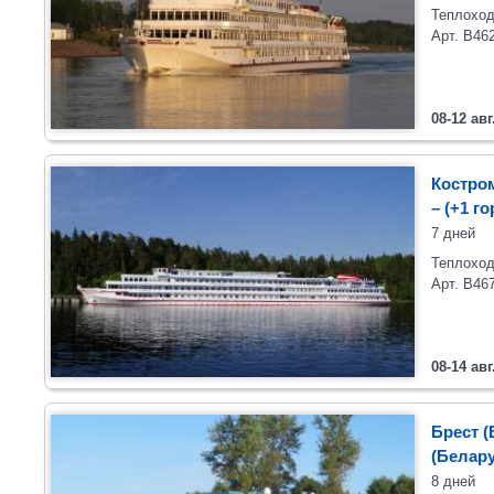
Теплоход
Арт. В46
08-12 авг
Костром
– (+1 г
7 дней
Теплоход
Арт. В46
08-14 авг
Брест (
(Белару
8 дней