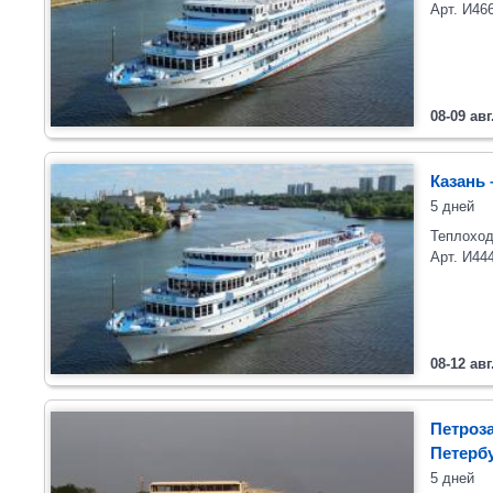
Арт. И46
08-09 авг
Казань 
5 дней
Теплоход
Арт. И44
08-12 авг
Петроза
Петерб
5 дней