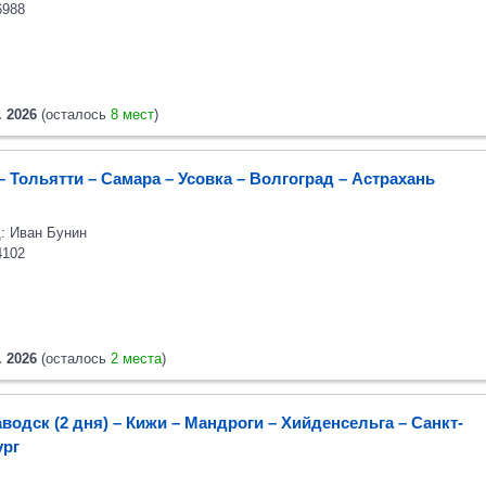
6988
. 2026
(осталось
8 мест
)
– Тольятти – Самара – Усовка – Волгоград – Астрахань
: Иван Бунин
4102
. 2026
(осталось
2 места
)
водск (2 дня) – Кижи – Мандроги – Хийденсельга – Санкт-
ург