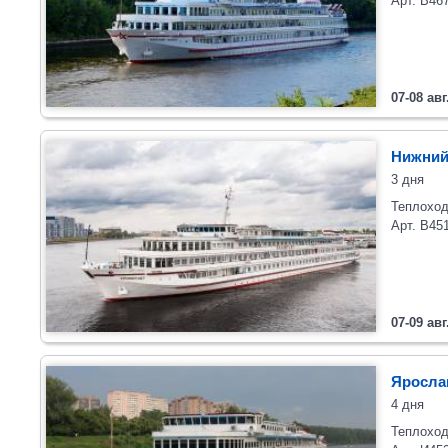
Арт. В46
07-08 авг
Нижний
3 дня
Теплоход
Арт. В45
07-09 авг
Яросла
4 дня
Теплоход