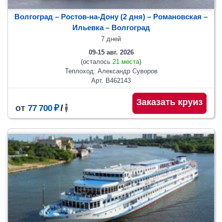
Волгоград – Ростов-на-Дону (2 дня) – Романовская –
Ильевка – Волгоград
7 дней
09-15 авг. 2026
(осталось
21 места
)
Теплоход: Александр Суворов
Арт. В462143
Заказать круиз
от
77 700 ₽
/