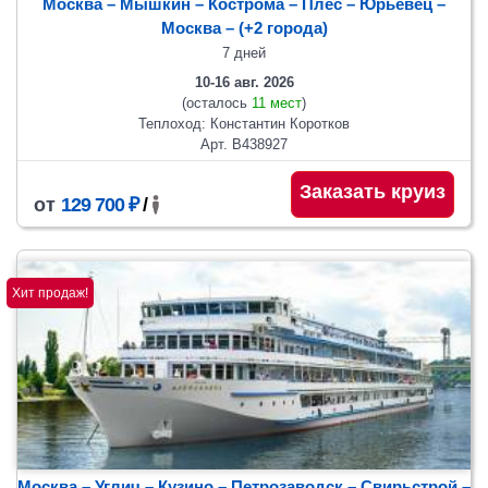
Москва – Мышкин – Кострома – Плес – Юрьевец –
Москва
– (+2 города)
7 дней
10-16 авг. 2026
(осталось
11 мест
)
Теплоход: Константин Коротков
Арт. В438927
Заказать круиз
от
129 700 ₽
/
Хит продаж!
Москва – Углич – Кузино – Петрозаводск – Свирьстрой –