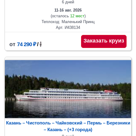
6 дней
11-16 авг. 2026
(осталось
12 мест
)
Теплоход: Маленький Принц
Арт. И438134
Заказать круиз
от
74 290 ₽
/
Казань – Чистополь – Чайковский – Пермь – Березники
– Казань
– (+3 города)