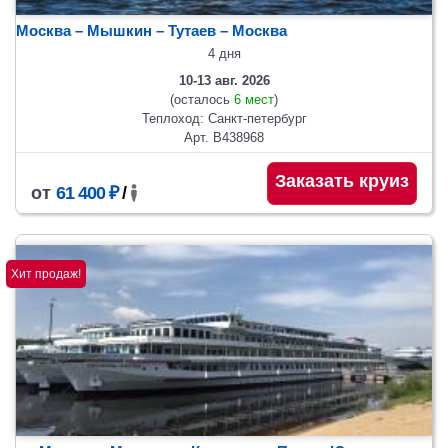
Москва – Мышкин – Тутаев – Москва
4 дня
10-13 авг. 2026
(осталось
6 мест
)
Теплоход: Санкт-петербург
Арт. В438968
Заказать круиз
от
61 400 ₽
/
Хит продаж!