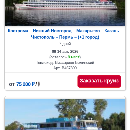
Кострома – Нижний Новгород – Макарьево – Казань –
Чистополь
– Пермь
– (+1 город)
7 дней
08-14 авг. 2026
(осталось
9 мест
)
Теплоход: Виссарион Белинский
Арт. В467300
Заказать круиз
от
75 200 ₽
/