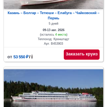
Казань – Болгар – Тетюши – Елабуга – Чайковский –
Пермь
5 дней
09-13 авг. 2026
(осталось
4 места
)
Теплоход: Кронштадт
Арт. В453903
Заказать круиз
от
53 550 ₽
/