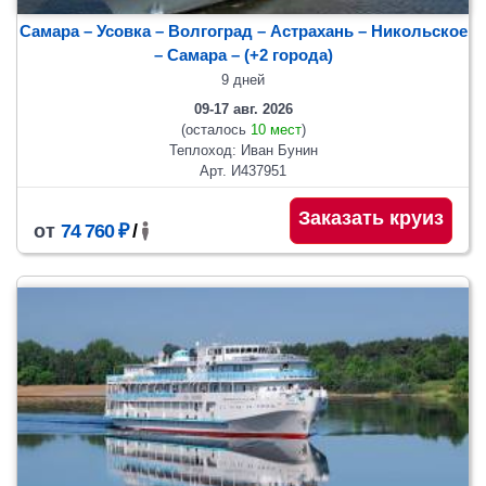
Самара – Усовка – Волгоград – Астрахань – Никольское
– Самара
– (+2 города)
9 дней
09-17 авг. 2026
(осталось
10 мест
)
Теплоход: Иван Бунин
Арт. И437951
Заказать круиз
от
74 760 ₽
/