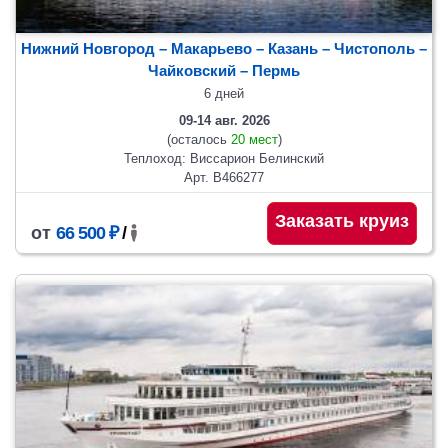
Нижний Новгород – Макарьево – Казань – Чистополь –
Чайковский
– Пермь
6 дней
09-14 авг. 2026
(осталось
20 мест
)
Теплоход: Виссарион Белинский
Арт. В466277
Заказать круиз
от
66 500 ₽
/