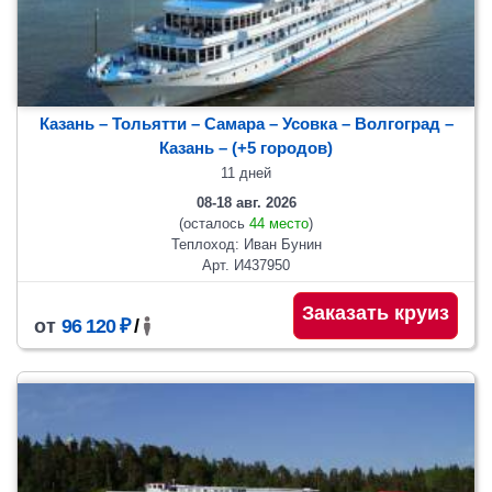
Казань – Тольятти – Самара – Усовка – Волгоград –
Казань
– (+5 городов)
11 дней
08-18 авг. 2026
(осталось
44 место
)
Теплоход: Иван Бунин
Арт. И437950
Заказать круиз
от
96 120 ₽
/