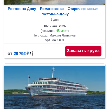
Ростов-на-Дону – Романовская – Старочеркасская –
Ростов-на-Дону
3 дня
10-12 авг. 2026
(осталось
45 мест
)
Теплоход: Максим Литвинов
Арт. И439091
Заказать круиз
от
29 792 ₽
/