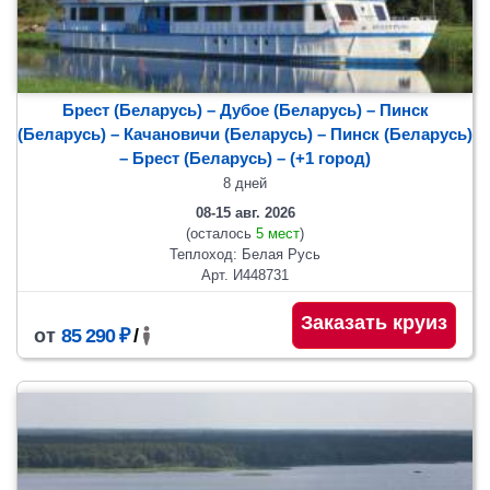
Брест (Беларусь) – Дубое (Беларусь) – Пинск
(Беларусь) – Качановичи (Беларусь) – Пинск (Беларусь)
– Брест (Беларусь)
– (+1 город)
8 дней
08-15 авг. 2026
(осталось
5 мест
)
Теплоход: Белая Русь
Арт. И448731
Заказать круиз
от
85 290 ₽
/