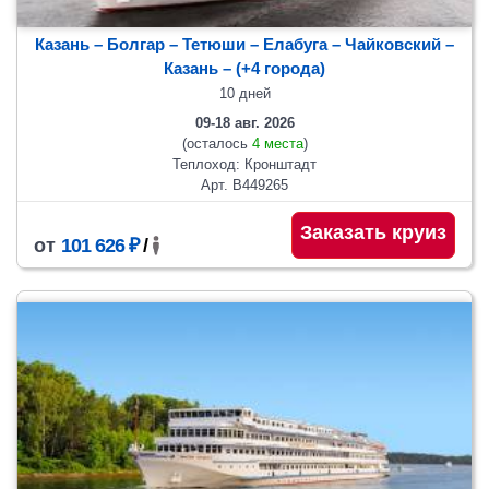
Казань – Болгар – Тетюши – Елабуга – Чайковский –
Казань
– (+4 города)
10 дней
09-18 авг. 2026
(осталось
4 места
)
Теплоход: Кронштадт
Арт. В449265
Заказать круиз
от
101 626 ₽
/