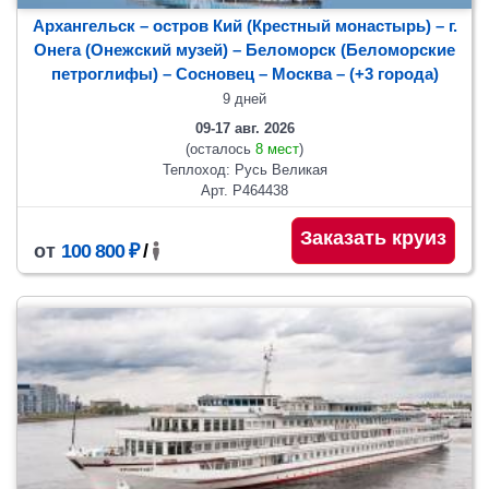
Архангельск – остров Кий (Крестный монастырь) – г.
Онега (Онежский музей) – Беломорск (Беломорские
петроглифы) – Сосновец
– Москва
– (+3 города)
9 дней
09-17 авг. 2026
(осталось
8 мест
)
Теплоход: Русь Великая
Арт. Р464438
Заказать круиз
от
100 800 ₽
/