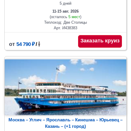
5 дней
11-15 авг. 2026
(осталось
5 мест
)
Теплоход: Две Столицы
Арт. И438383
Заказать круиз
от
54 790 ₽
/
Москва – Углич – Ярославль – Кинешма – Юрьевец –
Казань
– (+1 город)