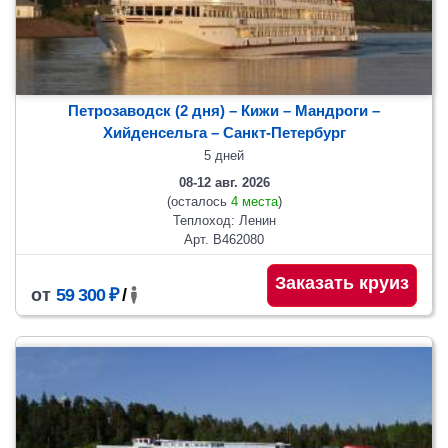
Петрозаводск (2 дня) – Кижи – Мандроги –
Хийденсельга – Санкт-Петербург
5 дней
08-12 авг. 2026
(осталось
4 места
)
Теплоход: Ленин
Арт. В462080
Заказать круиз
от
59 300 ₽
/