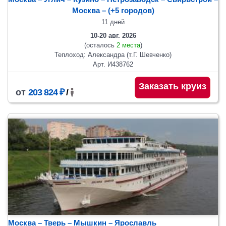
Москва
– (+5 городов)
11 дней
10-20 авг. 2026
(осталось
2 места
)
Теплоход: Александра (т.Г. Шевченко)
Арт. И438762
Заказать круиз
от
203 824 ₽
/
Москва – Тверь – Мышкин – Ярославль