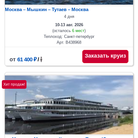
Москва – Мышкин – Тутаев – Москва
4 дня
10-13 авг. 2026
(осталось
6 мест
)
Теплоход: Санкт-петербург
Арт. В438968
Заказать круиз
от
61 400 ₽
/
Хит продаж!