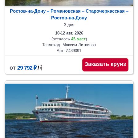
Ростов-на-Дону – Романовская – Старочеркасская –
Ростов-на-Дону
3 дня
10-12 авг. 2026
(осталось
45 мест
)
Теплоход: Максим Литвинов
Арт. И439091
Заказать круиз
от
29 792 ₽
/