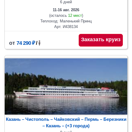
6 дней
11-16 авг. 2026
(осталось
12 мест
)
Теплоход: Маленький Принц
Арт. И438134
Заказать круиз
от
74 290 ₽
/
Казань – Чистополь – Чайковский – Пермь – Березники
– Казань
– (+3 города)