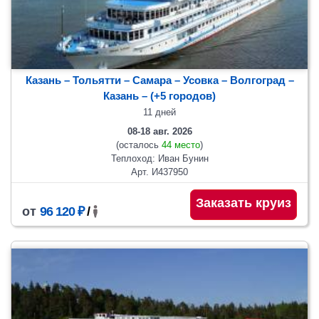
Казань – Тольятти – Самара – Усовка – Волгоград –
Казань
– (+5 городов)
11 дней
08-18 авг. 2026
(осталось
44 место
)
Теплоход: Иван Бунин
Арт. И437950
Заказать круиз
от
96 120 ₽
/