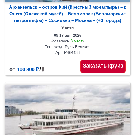
Архангельск – остров Кий (Крестный монастырь) – г.
Онега (Онежский музей) – Беломорск (Беломорские
петроглифы) – Сосновец
– Москва
– (+3 города)
9 дней
09-17 авг. 2026
(осталось
8 мест
)
Теплоход: Русь Великая
Арт. Р464438
Заказать круиз
от
100 800 ₽
/