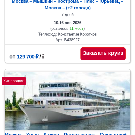
Москва – Мышкин – Кострома – Плес – Юрьевец –
Москва
– (+2 города)
7 дней
10-16 авг. 2026
(осталось
11 мест
)
Теплоход: Константин Коротков
Арт. В438927
Заказать круиз
от
129 700 ₽
/
Хит продаж!
Москва – Углич – Кузино – Петрозаводск – Свирьстрой –