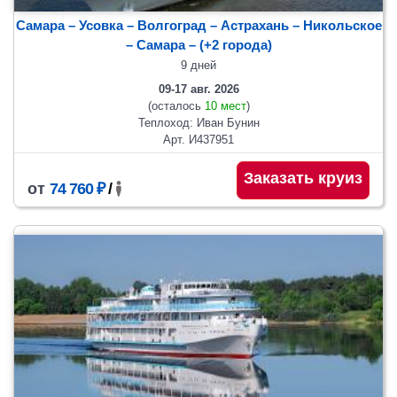
Самара – Усовка – Волгоград – Астрахань – Никольское
– Самара
– (+2 города)
9 дней
09-17 авг. 2026
(осталось
10 мест
)
Теплоход: Иван Бунин
Арт. И437951
Заказать круиз
от
74 760 ₽
/