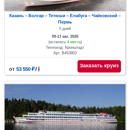
Казань – Болгар – Тетюши – Елабуга – Чайковский –
Пермь
5 дней
09-13 авг. 2026
(осталось
4 места
)
Теплоход: Кронштадт
Арт. В453903
Заказать круиз
от
53 550 ₽
/