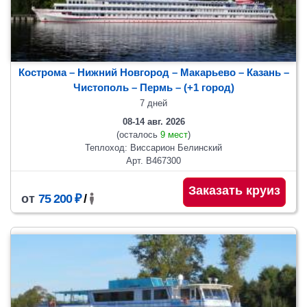
Кострома – Нижний Новгород – Макарьево – Казань –
Чистополь
– Пермь
– (+1 город)
7 дней
08-14 авг. 2026
(осталось
9 мест
)
Теплоход: Виссарион Белинский
Арт. В467300
Заказать круиз
от
75 200 ₽
/