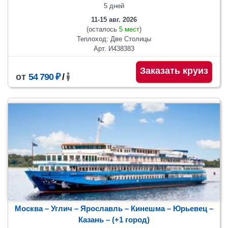
5 дней
11-15 авг. 2026
(осталось
5 мест
)
Теплоход: Две Столицы
Арт. И438383
Заказать круиз
от
54 790 ₽
/
Москва – Углич – Ярославль – Кинешма – Юрьевец –
Казань
– (+1 город)