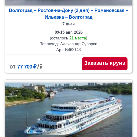
Волгоград – Ростов-на-Дону (2 дня) – Романовская –
Ильевка – Волгоград
7 дней
09-15 авг. 2026
(осталось
21 места
)
Теплоход: Александр Суворов
Арт. В462143
Заказать круиз
от
77 700 ₽
/