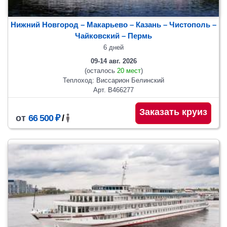
Нижний Новгород – Макарьево – Казань – Чистополь –
Чайковский
– Пермь
6 дней
09-14 авг. 2026
(осталось
20 мест
)
Теплоход: Виссарион Белинский
Арт. В466277
Заказать круиз
от
66 500 ₽
/