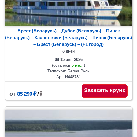
Брест (Беларусь) – Дубое (Беларусь) – Пинск
(Беларусь) – Качановичи (Беларусь) – Пинск (Беларусь)
– Брест (Беларусь)
– (+1 город)
8 дней
08-15 авг. 2026
(осталось
5 мест
)
Теплоход: Белая Русь
Арт. И448731
Заказать круиз
от
85 290 ₽
/