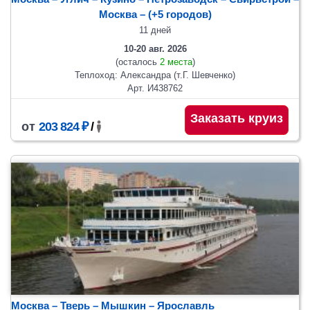
Москва
– (+5 городов)
11 дней
10-20 авг. 2026
(осталось
2 места
)
Теплоход: Александра (т.Г. Шевченко)
Арт. И438762
Заказать круиз
от
203 824 ₽
/
Москва – Тверь – Мышкин – Ярославль