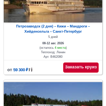
Петрозаводск (2 дня) – Кижи – Мандроги –
Хийденсельга – Санкт-Петербург
5 дней
08-12 авг. 2026
(осталось
4 места
)
Теплоход: Ленин
Арт. В462080
Заказать круиз
от
59 300 ₽
/