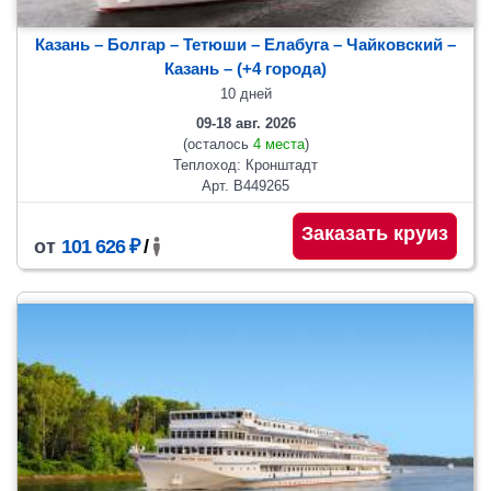
Казань – Болгар – Тетюши – Елабуга – Чайковский –
Казань
– (+4 города)
10 дней
09-18 авг. 2026
(осталось
4 места
)
Теплоход: Кронштадт
Арт. В449265
Заказать круиз
от
101 626 ₽
/