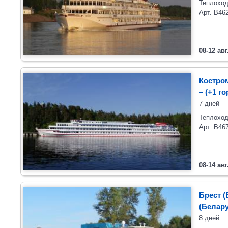
Теплоход
Арт. В46
08-12 авг
Костром
– (+1 г
7 дней
Теплоход
Арт. В46
08-14 авг
Брест (
(Белару
8 дней