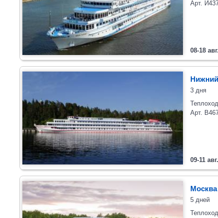
Арт. И43
08-18 авг
Нижний
3 дня
Теплоход
Арт. В46
09-11 авг
Москва
5 дней
Теплоход