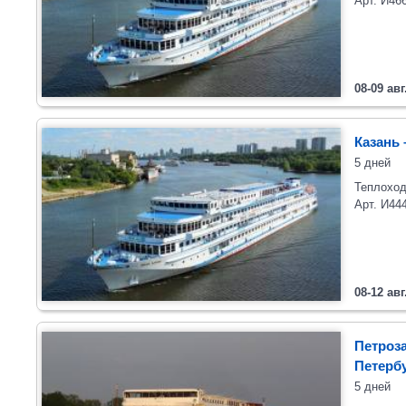
Арт. И46
08-09 авг
Казань 
5 дней
Теплоход
Арт. И44
08-12 авг
Петроза
Петерб
5 дней