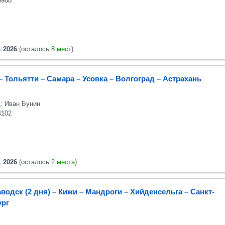
6988
. 2026
(осталось
8 мест
)
– Тольятти – Самара – Усовка – Волгоград – Астрахань
: Иван Бунин
4102
. 2026
(осталось
2 места
)
водск (2 дня) – Кижи – Мандроги – Хийденсельга – Санкт-
ург