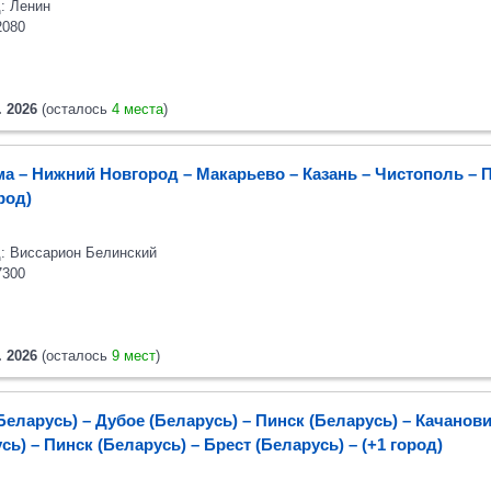
: Ленин
2080
. 2026
(осталось
4 места
)
а – Нижний Новгород – Макарьево – Казань – Чистополь
– 
ород)
: Виссарион Белинский
7300
. 2026
(осталось
9 мест
)
Беларусь) – Дубое (Беларусь) – Пинск (Беларусь) – Качанов
сь) – Пинск (Беларусь)
– Брест (Беларусь)
– (+1 город)