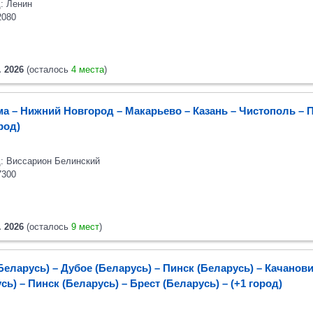
: Ленин
2080
. 2026
(осталось
4 места
)
а – Нижний Новгород – Макарьево – Казань – Чистополь
– 
ород)
: Виссарион Белинский
7300
. 2026
(осталось
9 мест
)
Беларусь) – Дубое (Беларусь) – Пинск (Беларусь) – Качанов
сь) – Пинск (Беларусь)
– Брест (Беларусь)
– (+1 город)