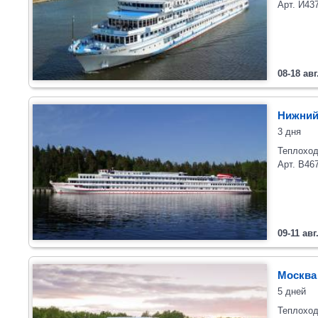
Арт. И43
08-18 авг
Нижний
3 дня
Теплоход
Арт. В46
09-11 авг
Москва
5 дней
Теплоход