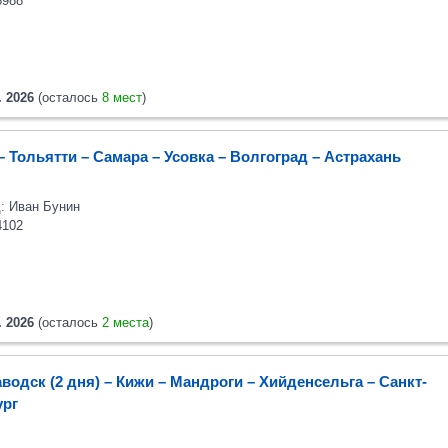
6988
. 2026
(осталось
8 мест
)
– Тольятти – Самара – Усовка – Волгоград – Астрахань
: Иван Бунин
4102
. 2026
(осталось
2 места
)
водск (2 дня) – Кижи – Мандроги – Хийденсельга – Санкт-
ург