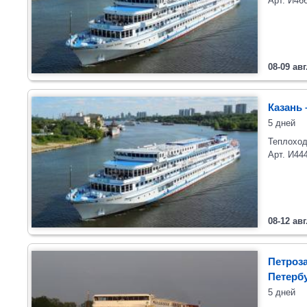
Арт. И46
08-09 авг
Казань 
5 дней
Теплоход
Арт. И44
08-12 авг
Петроза
Петерб
5 дней