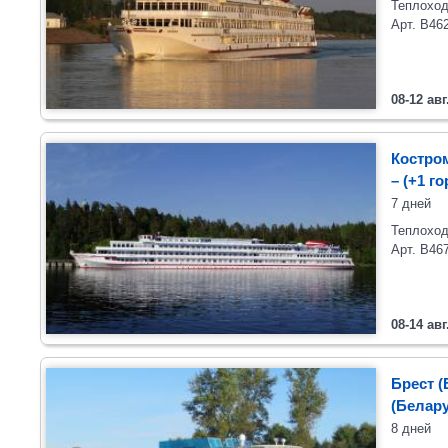
Теплоход
Арт. В46
08-12 авг
Костром
– (+1 г
7 дней
Теплоход
Арт. В46
08-14 авг
Брест (
(Белару
8 дней