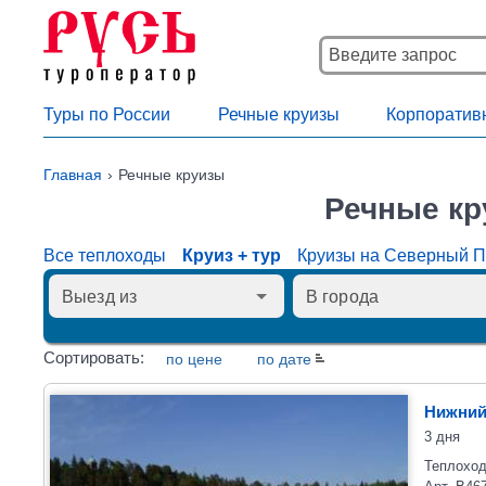
Туры по России
Речные круизы
Корпоратив
Главная
Речные круизы
Речные кр
Все теплоходы
Круиз + тур
Круизы на Северный 
Сортировать:
по цене
по дате
Нижний
3 дня
Теплоход