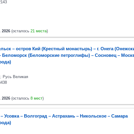
2143
. 2026
(осталось
21 места
)
льск – остров Кий (Крестный монастырь) – г. Онега (Онежск
 – Беломорск (Беломорские петроглифы) – Сосновец
– Моск
орода)
: Русь Великая
4438
. 2026
(осталось
8 мест
)
– Усовка – Волгоград – Астрахань – Никольское – Самара
орода)