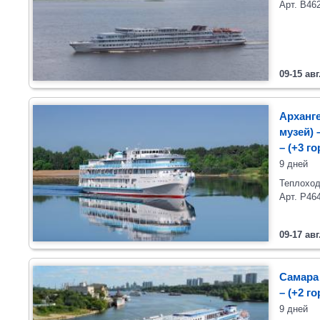
Арт. В46
09-15 авг
Арханге
музей)
– (+3 г
9 дней
Теплоход
Арт. Р46
09-17 авг
Самара 
– (+2 г
9 дней