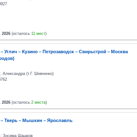
8927
. 2026
(осталось
11 мест
)
– Углич – Кузино – Петрозаводск – Свирьстрой – Москва
ородов)
: Александра (т.Г. Шевченко)
8762
. 2026
(осталось
2 места
)
 – Тверь – Мышкин – Ярославль
: Зосима Шашков