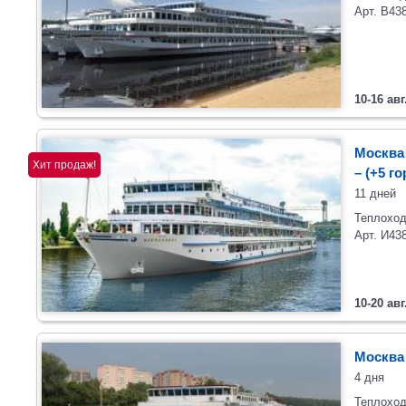
Арт. В43
10-16 авг
Москва 
Хит продаж!
– (+5 г
11 дней
Теплоход
Арт. И43
10-20 авг
Москва
4 дня
Теплоход