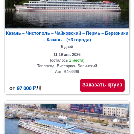
Казань – Чистополь – Чайковский – Пермь – Березники
– Казань
– (+3 города)
9 дней
11-19 авг. 2026
(осталось
2 места
)
Теплоход: Виссарион Белинский
Арт. В453496
Заказать круиз
от
97 000 ₽
/