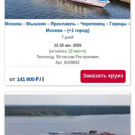
Москва – Мышкин – Ярославль – Череповец – Горицы –
Москва
– (+1 город)
7 дней
12-18 авг. 2026
(осталось
22 место
)
Теплоход: Мстислав Ростропович
Арт. В439842
Заказать круиз
от
141 800 ₽
/