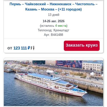
Пермь – Чайковский – Нижнекамск – Чистополь –
Казань – Москва
– (+11 городов)
13 дней
14-26 авг. 2026
(осталось
4 места
)
Теплоход: Кронштадт
Арт. В441488
Заказать круиз
от
123 111 ₽
/