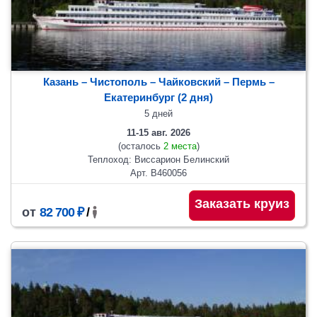
Казань – Чистополь – Чайковский – Пермь –
Екатеринбург (2 дня)
5 дней
11-15 авг. 2026
(осталось
2 места
)
Теплоход: Виссарион Белинский
Арт. В460056
Заказать круиз
от
82 700 ₽
/