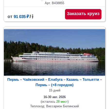
Арт. В438855
Заказать круиз
от
91 035 ₽
/
Пермь – Чайковский – Елабуга – Казань – Тольятти –
Пермь
– (+8 городов)
15 дней
16-30 авг. 2026
(осталось
28 мест
)
Теплоход: Виссарион Белинский