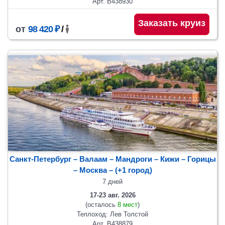
Арт. В438930
Заказать круиз
от
98 420 ₽
/
Санкт-Петербург – Валаам – Мандроги – Кижи – Горицы
– Москва
– (+1 город)
7 дней
17-23 авг. 2026
(осталось
8 мест
)
Теплоход: Лев Толстой
Арт. В438879