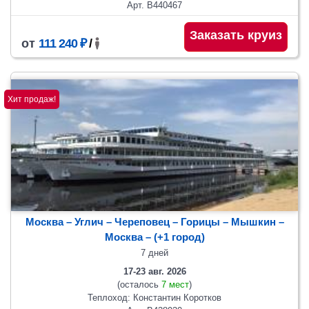
Арт. В440467
Заказать круиз
от
111 240 ₽
/
Хит продаж!
Москва – Углич – Череповец – Горицы – Мышкин –
Москва
– (+1 город)
7 дней
17-23 авг. 2026
(осталось
7 мест
)
Теплоход: Константин Коротков