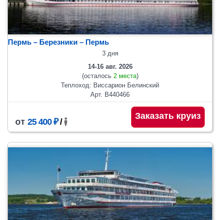
Пермь – Березники – Пермь
3 дня
14-16 авг. 2026
(осталось
2 места
)
Теплоход: Виссарион Белинский
Арт. В440466
Заказать круиз
от
25 400 ₽
/