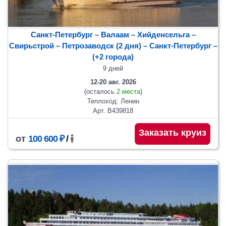
Санкт-Петербург – Валаам – Хийденсельга –
Свирьстрой – Петрозаводск (2 дня)
– Санкт-Петербург
–
(+2 города)
9 дней
12-20 авг. 2026
(осталось
2 места
)
Теплоход: Ленин
Арт. В439818
Заказать круиз
от
100 600 ₽
/