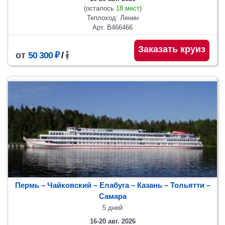
(осталось
18 мест
)
Теплоход: Ленин
Арт. В466466
Заказать круиз
от
50 300 ₽
/
Пермь – Чайковский – Елабуга – Казань – Тольятти –
Самара
5 дней
16-20 авг. 2026