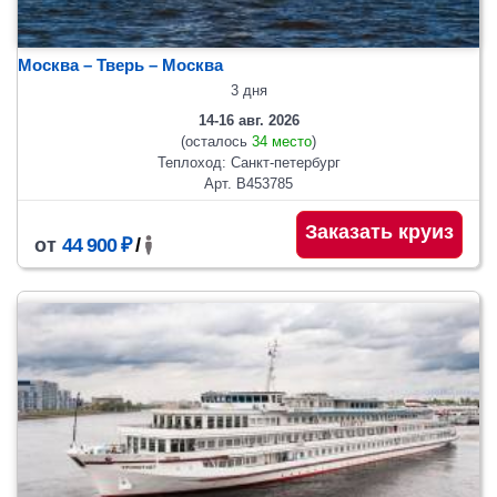
Москва – Тверь – Москва
3 дня
14-16 авг. 2026
(осталось
34 место
)
Теплоход: Санкт-петербург
Арт. В453785
Заказать круиз
от
44 900 ₽
/