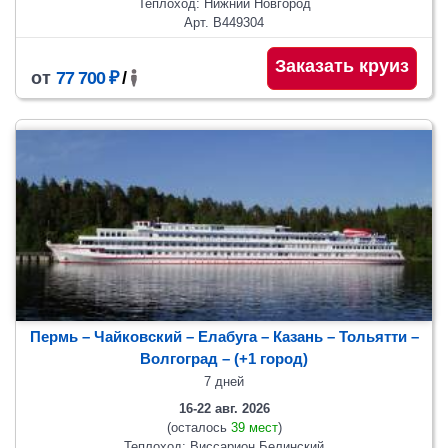
Теплоход: Нижний Новгород
Арт. В449304
Заказать круиз
от
77 700 ₽
/
Пермь – Чайковский – Елабуга – Казань – Тольятти –
Волгоград
– (+1 город)
7 дней
16-22 авг. 2026
(осталось
39 мест
)
Теплоход: Виссарион Белинский