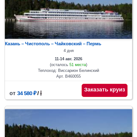
Казань – Чистополь – Чайковский – Пермь
4 дня
11-14 авг. 2026
(осталось
51 места
)
Теплоход: Виссарион Белинский
Арт. В460055
Заказать круиз
от
34 580 ₽
/