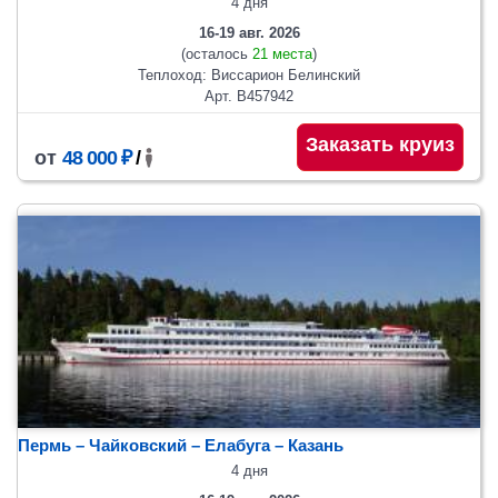
4 дня
16-19 авг. 2026
(осталось
21 места
)
Теплоход: Виссарион Белинский
Арт. В457942
Заказать круиз
от
48 000 ₽
/
Пермь – Чайковский – Елабуга – Казань
4 дня