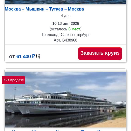
Москва – Мышкин – Тутаев – Москва
4 дня
10-13 авг. 2026
(осталось
6 мест
)
Теплоход: Санкт-петербург
Арт. В438968
Заказать круиз
от
61 400 ₽
/
Хит продаж!