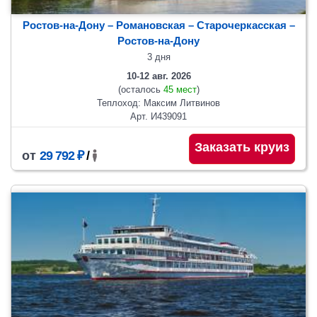
Ростов-на-Дону – Романовская – Старочеркасская –
Ростов-на-Дону
3 дня
10-12 авг. 2026
(осталось
45 мест
)
Теплоход: Максим Литвинов
Арт. И439091
Заказать круиз
от
29 792 ₽
/