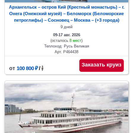
Архангельск – остров Кий (Крестный монастырь) – г.
Онега (Онежский музей) – Беломорск (Беломорские
петроглифы) – Сосновец
– Москва
– (+3 города)
9 дней
09-17 авг. 2026
(осталось
8 мест
)
Теплоход: Русь Великая
Арт. Р464438
Заказать круиз
от
100 800 ₽
/