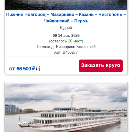
Нижний Новгород – Макарьево – Казань – Чистополь –
Чайковский
– Пермь
6 дней
09-14 авг. 2026
(осталось
20 мест
)
Теплоход: Виссарион Белинский
Арт. В466277
Заказать круиз
от
66 500 ₽
/