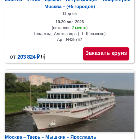
Москва
– (+5 городов)
11 дней
10-20 авг. 2026
(осталось
2 места
)
Теплоход: Александра (т.Г. Шевченко)
Арт. И438762
Заказать круиз
от
203 824 ₽
/
Москва – Тверь – Мышкин – Ярославль