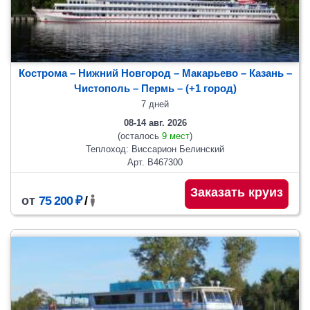
Кострома – Нижний Новгород – Макарьево – Казань –
Чистополь
– Пермь
– (+1 город)
7 дней
08-14 авг. 2026
(осталось
9 мест
)
Теплоход: Виссарион Белинский
Арт. В467300
Заказать круиз
от
75 200 ₽
/