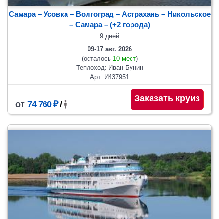
Самара – Усовка – Волгоград – Астрахань – Никольское
– Самара
– (+2 города)
9 дней
09-17 авг. 2026
(осталось
10 мест
)
Теплоход: Иван Бунин
Арт. И437951
Заказать круиз
от
74 760 ₽
/