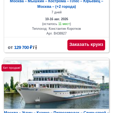
Москва – Мышкин – Кострома – Плес – Юрьевец –
Москва
– (+2 города)
7 дней
10-16 авг. 2026
(осталось
11 мест
)
Теплоход: Константин Коротков
Арт. В438927
Заказать круиз
от
129 700 ₽
/
Хит продаж!
Москва – Углич – Кузино – Петрозаводск – Свирьстрой –