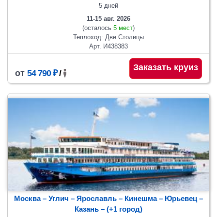
5 дней
11-15 авг. 2026
(осталось
5 мест
)
Теплоход: Две Столицы
Арт. И438383
Заказать круиз
от
54 790 ₽
/
Москва – Углич – Ярославль – Кинешма – Юрьевец –
Казань
– (+1 город)