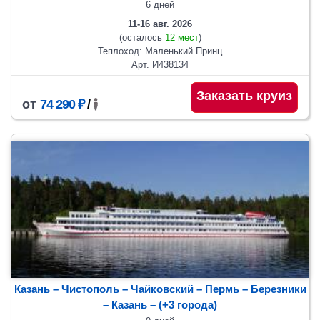
6 дней
11-16 авг. 2026
(осталось
12 мест
)
Теплоход: Маленький Принц
Арт. И438134
Заказать круиз
от
74 290 ₽
/
Казань – Чистополь – Чайковский – Пермь – Березники
– Казань
– (+3 города)