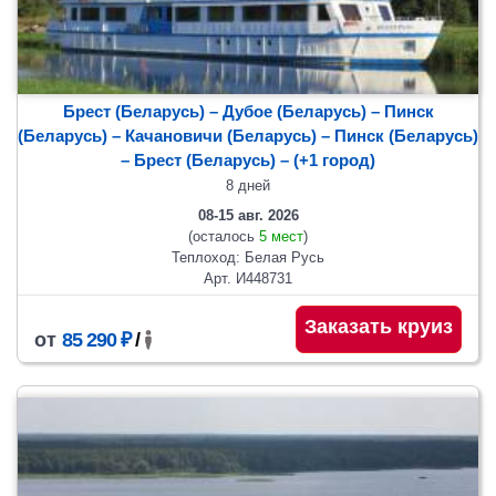
Брест (Беларусь) – Дубое (Беларусь) – Пинск
(Беларусь) – Качановичи (Беларусь) – Пинск (Беларусь)
– Брест (Беларусь)
– (+1 город)
8 дней
08-15 авг. 2026
(осталось
5 мест
)
Теплоход: Белая Русь
Арт. И448731
Заказать круиз
от
85 290 ₽
/