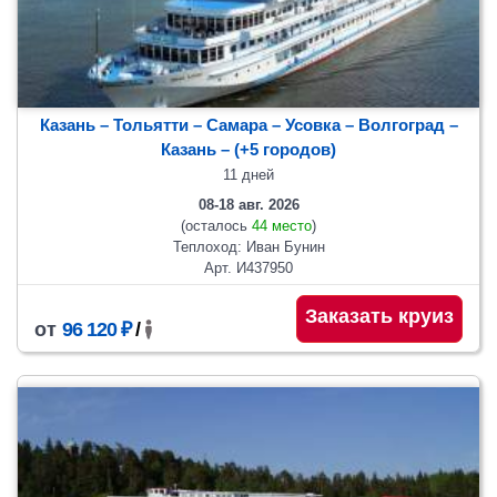
Казань – Тольятти – Самара – Усовка – Волгоград –
Казань
– (+5 городов)
11 дней
08-18 авг. 2026
(осталось
44 место
)
Теплоход: Иван Бунин
Арт. И437950
Заказать круиз
от
96 120 ₽
/