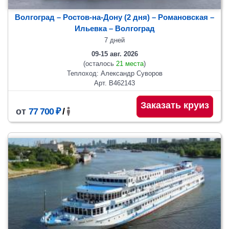
Волгоград – Ростов-на-Дону (2 дня) – Романовская –
Ильевка – Волгоград
7 дней
09-15 авг. 2026
(осталось
21 места
)
Теплоход: Александр Суворов
Арт. В462143
Заказать круиз
от
77 700 ₽
/