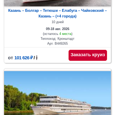
Казань – Болгар – Тетюши – Елабуга – Чайковский –
Казань
– (+4 города)
10 дней
09-18 авг. 2026
(осталось
4 места
)
Теплоход: Кронштадт
Арт. В449265
Заказать круиз
от
101 626 ₽
/