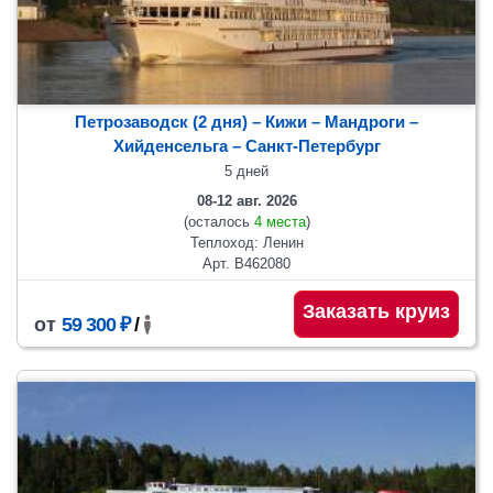
Петрозаводск (2 дня) – Кижи – Мандроги –
Хийденсельга – Санкт-Петербург
5 дней
08-12 авг. 2026
(осталось
4 места
)
Теплоход: Ленин
Арт. В462080
Заказать круиз
от
59 300 ₽
/