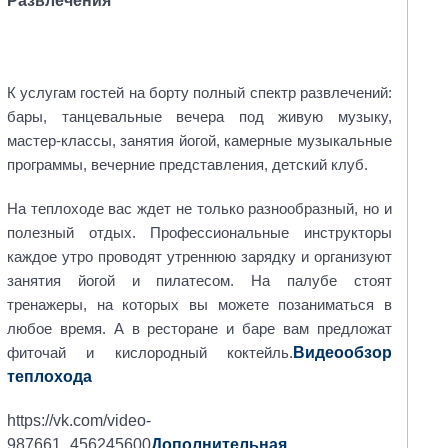
Развлечения
К услугам гостей на борту полный спектр развлечений:
бары, танцевальные вечера под живую музыку,
мастер-классы, занятия йогой, камерные музыкальные
программы, вечерние представления, детский клуб.
На теплоходе вас ждет не только разнообразный, но и
полезный отдых. Профессиональные инструкторы
каждое утро проводят утреннюю зарядку и организуют
занятия йогой и пилатесом. На палубе стоят
тренажеры, на которых вы можете позаниматься в
любое время. А в ресторане и баре вам предложат
Видеообзор
фиточай и кислородный коктейль.
теплохода
https://vk.com/video-
987661_456245600
Дополнительная