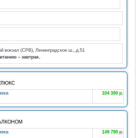
 вокзал (СРВ), Ленинградское ш., д.51
итанию – завтрак.
УЛЮКС
века
104 390 р.
БАЛКОНОМ
века
149 790 р.